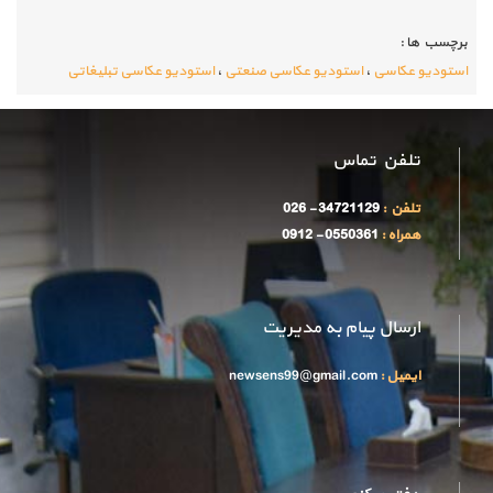
برچسب ها :
استودیو عکاسی
،
استودیو عکاسی صنعتی
،
استودیو عکاسی تبلیغاتی
تلفن تماس
تلفن :
34721129 - 026
همراه :
0550361 - 0912
ارسال پیام به مدیریت
ایمیل :
newsens99@gmail.com