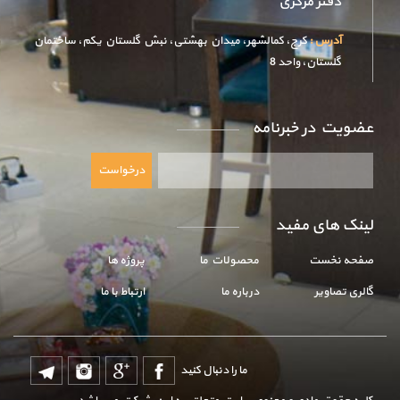
دفتر مرکزی
آدرس :
كرج، کمالشهر، میدان بهشتی، نبش گلستان یکم، ساختمان
گلستان، واحد 8
عضويت در خبرنامه
درخواست
لینک های مفید
صفحه نخست
محصولات ما
پروژه ها
گالری تصاویر
درباره ما
ارتباط با ما
ما را دنبال کنید